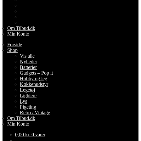
Lightere
Lys
Pigeting
Retro / Vintage
Om Tilbud.dk
Min Konto
Forside
Shop
Vis alle
Nyheder
Batterier
Gadgets – Pop it
Hobby og leg
Køkkenudstyr
Legetøj
Lightere
Lys
Pigeting
Retro / Vintage
Om Tilbud.dk
Min Konto
0,00
kr.
0 varer