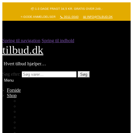
📦 1-3 DAGE FRAGT 34,5 KR. GRATIS OVER 249,-
⭐-GODE ANMELDELSER
📞 3011 0040
📧 INFO@TILBUD.DK
Spring til navigation
Spring til indhold
tilbud.dk
Hvert tilbud hjælper…
Søg efter:
Søg
Menu
Forside
Shop
Vis alle
Nyheder
Batterier
Gadgets – Pop it
Hobby og leg
Køkkenudstyr
Legetøj