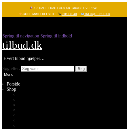
1-3 DAGE FRAGT 34,5 KR. GRATIS OVER 249,-
-GODE ANMELDELSER
3011 0040
INFO@TILBUD.DK
Spring til navigation
Spring til indhold
tilbud.dk
Hvert tilbud hjælper…
Søg efter:
Søg
Menu
Forside
Shop
Vis alle
Nyheder
Batterier
Gadgets – Pop it
Hobby og leg
Køkkenudstyr
Legetøj