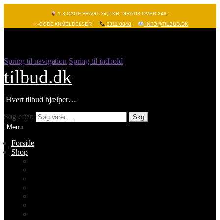
1-3 DAGE FRAGT 34,5 KR. GRATIS OVER 249,-
-GODE ANMELDELSER
3011 0040
INFO@TILBUD.DK
Spring til navigation
Spring til indhold
tilbud.dk
Hvert tilbud hjælper…
Søg efter:
Søg
Menu
Forside
Shop
Vis alle
Nyheder
Batterier
Gadgets – Pop it
Hobby og leg
Køkkenudstyr
Legetøj