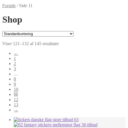
Forside
/
Side 11
Shop
Viser 121–132 af 145 resultater
←
1
2
3
…
8
9
10
11
12
13
→