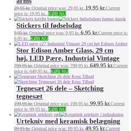
arms
19,95
kr.
29,95
kr.
Original price was: 29,95 kr..
Current
price is: 19,95 kr..
KØB NU
Stickers til fødselsdag
6,95
kr.
9,95
kr.
Original price was: 9,95 kr..
Current price is:
6,95 kr..
KØB NU
Stor Edison Amber Glass, 29 cm
høj, LED Pære, Industrial Vintage
649,95
kr.
799,95
kr.
Original price was: 799,95 kr..
Current
price is: 649,95 kr..
KØB NU
Tegnesæt 26 dele – Sketching
tegnesæt
99,95
kr.
199,95
kr.
Original price was: 199,95 kr..
Current
price is: 99,95 kr..
KØB NU
Urtekniv med keramisk belægning
49,95
kr.
99,95
kr.
Original price was: 99,95 kr..
Current