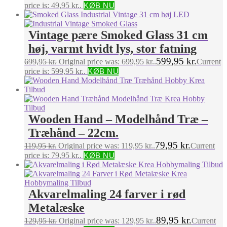
price is: 49,95 kr..
KØB NU
Vintage pære Smoked Glass 31 cm
høj, varmt hvidt lys, stor fatning
599,95
kr.
699,95
kr.
Original price was: 699,95 kr..
Current
price is: 599,95 kr..
KØB NU
Wooden Hand – Modelhånd Træ –
Træhånd – 22cm.
79,95
kr.
119,95
kr.
Original price was: 119,95 kr..
Current
price is: 79,95 kr..
KØB NU
Akvarelmaling 24 farver i rød
Metalæske
89,95
kr.
129,95
kr.
Original price was: 129,95 kr..
Current