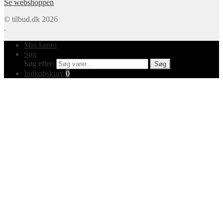
Se webshoppen
© tilbud.dk 2026
.
Min konto
Søg
Søg efter:
Søg
Indkøbskurv
0