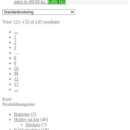
price is: 89,95 kr..
KØB NU
Viser 121–132 af 145 resultater
←
1
2
3
…
8
9
10
11
12
13
→
Kurv
Produktkategorier
Batterier
(2)
Hobby og leg
(40)
Stickers
(7)
Køkkenudstyr
(18)