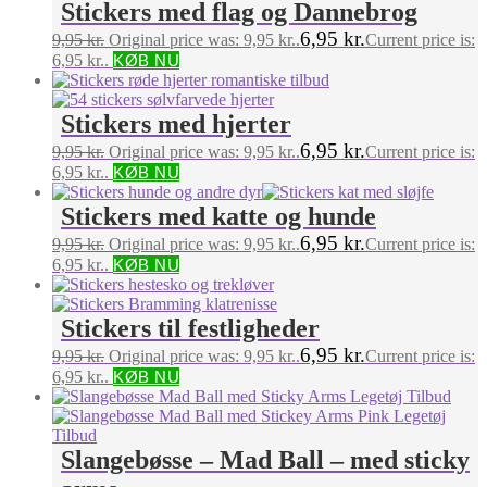
Stickers med flag og Dannebrog
6,95
kr.
9,95
kr.
Original price was: 9,95 kr..
Current price is:
6,95 kr..
KØB NU
Stickers med hjerter
6,95
kr.
9,95
kr.
Original price was: 9,95 kr..
Current price is:
6,95 kr..
KØB NU
Stickers med katte og hunde
6,95
kr.
9,95
kr.
Original price was: 9,95 kr..
Current price is:
6,95 kr..
KØB NU
Stickers til festligheder
6,95
kr.
9,95
kr.
Original price was: 9,95 kr..
Current price is:
6,95 kr..
KØB NU
Slangebøsse – Mad Ball – med sticky