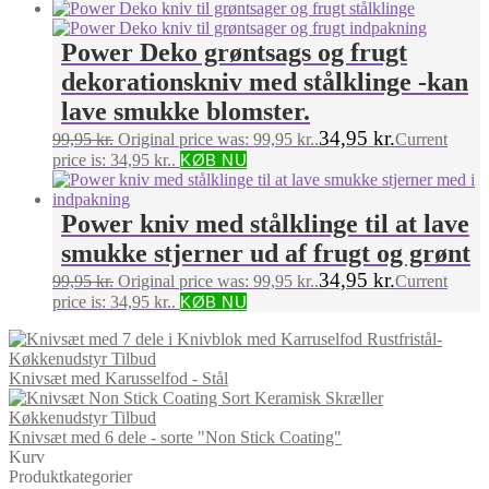
Power Deko grøntsags og frugt
dekorationskniv med stålklinge -kan
lave smukke blomster.
34,95
kr.
99,95
kr.
Original price was: 99,95 kr..
Current
price is: 34,95 kr..
KØB NU
Power kniv med stålklinge til at lave
smukke stjerner ud af frugt og grønt
34,95
kr.
99,95
kr.
Original price was: 99,95 kr..
Current
price is: 34,95 kr..
KØB NU
Knivsæt med Karusselfod - Stål
Knivsæt med 6 dele - sorte "Non Stick Coating"
Kurv
Produktkategorier