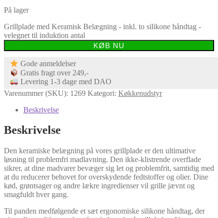
På lager
Grillplade med Keramisk Belægning - inkl. to silikone håndtag -
velegnet til induktion antal
KØB NU
Gode anmeldelser
Gratis fragt over 249,-
Levering 1-3 dage med DAO
Varenummer (SKU):
1269
Kategori:
Køkkenudstyr
Beskrivelse
Beskrivelse
Den keramiske belægning på vores grillplade er den ultimative
løsning til problemfri madlavning. Den ikke-klistrende overflade
sikrer, at dine madvarer bevæger sig let og problemfrit, samtidig med
at du reducerer behovet for overskydende fedtstoffer og olier. Dine
kød, grøntsager og andre lækre ingredienser vil grille jævnt og
smagfuldt hver gang.
Til panden medfølgende et sæt ergonomiske silikone håndtag, der