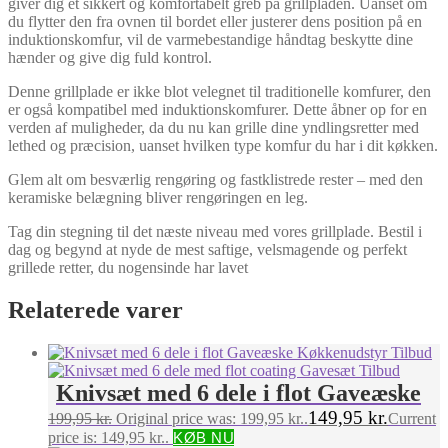
giver dig et sikkert og komfortabelt greb på grillpladen. Uanset om
du flytter den fra ovnen til bordet eller justerer dens position på en
induktionskomfur, vil de varmebestandige håndtag beskytte dine
hænder og give dig fuld kontrol.
Denne grillplade er ikke blot velegnet til traditionelle komfurer, den
er også kompatibel med induktionskomfurer. Dette åbner op for en
verden af muligheder, da du nu kan grille dine yndlingsretter med
lethed og præcision, uanset hvilken type komfur du har i dit køkken.
Glem alt om besværlig rengøring og fastklistrede rester – med den
keramiske belægning bliver rengøringen en leg.
Tag din stegning til det næste niveau med vores grillplade. Bestil i
dag og begynd at nyde de mest saftige, velsmagende og perfekt
grillede retter, du nogensinde har lavet
Relaterede varer
Knivsæt med 6 dele i flot Gaveæske
149,95
kr.
199,95
kr.
Original price was: 199,95 kr..
Current
price is: 149,95 kr..
KØB NU