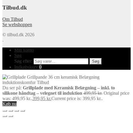
Tilbud.dk
Om Tilbud
Se webshoppen
© tilbud.dk 2026
.
Min konto
Søg
Søg efter:
Søg
Indkøbskurv
0
Du ser på:
Grillplade med Keramisk Belægning – inkl. to
silikone håndtag – velegnet til induktion
499,95
kr.
Original price
was: 499,95 kr..
399,95
kr.
Current price is: 399,95 kr..
Køb nu