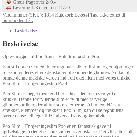
Gratis fragt over 249,-
Levering 1-3 dage med DAO
Varenummer (SKU):
1814
Kategori:
Legetøj
Tag:
Ikke egnet til
børn under 3 år.
Beskrivelse
Beskrivelse
Oplev magien af Poo Slim – Enhjørningeslim Poo!
Forestil dig en verden, hvor regnbuer bliver til slim, og enhjørninger
forvandler deres efterladenskaber til skinnende glimmer. Nu kan du
bringe denne magiske verden ind i dit eget hjem med vores unikke
Poo Slim – Enhjørningeslim Poo!
Poo Slim er meget mere end blot slim – det er et eventyr i en
krukke! Denne fortryllende slim er fyldt med farverige
glimmerpartikler, der glitrer som stjernerne på himlen. Når du
strækker, klemmer og trækker i Poo Slim, kan du se regnbuens
farver danse i dit eget lille univers af sjov og kreativitet.
Poo Slim – Enhjørningeslim Poo er en fantastisk gave til
fødselsdage, ferier eller bare som en overraskelse. Det vil sætte smil