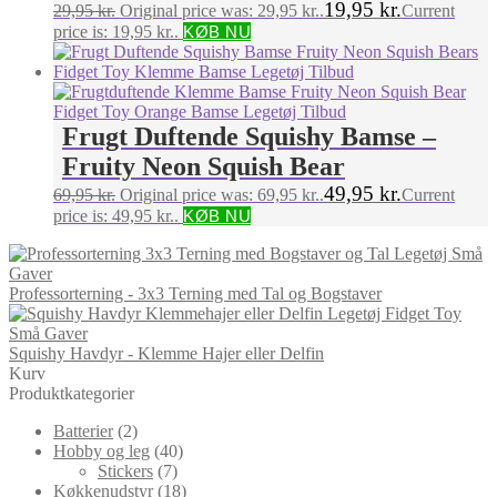
19,95
kr.
29,95
kr.
Original price was: 29,95 kr..
Current
price is: 19,95 kr..
KØB NU
Frugt Duftende Squishy Bamse –
Fruity Neon Squish Bear
49,95
kr.
69,95
kr.
Original price was: 69,95 kr..
Current
price is: 49,95 kr..
KØB NU
Professorterning - 3x3 Terning med Tal og Bogstaver
Squishy Havdyr - Klemme Hajer eller Delfin
Kurv
Produktkategorier
Batterier
(2)
Hobby og leg
(40)
Stickers
(7)
Køkkenudstyr
(18)