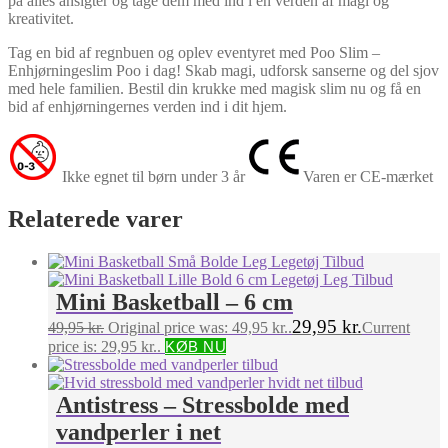
på alles ansigter og tage dem med ind i en verden af magi og
kreativitet.
Tag en bid af regnbuen og oplev eventyret med Poo Slim –
Enhjørningeslim Poo i dag! Skab magi, udforsk sanserne og del sjov
med hele familien. Bestil din krukke med magisk slim nu og få en
bid af enhjørningernes verden ind i dit hjem.
Ikke egnet til børn under 3 år
Varen er CE-mærket
Relaterede varer
Mini Basketball – 6 cm
29,95
kr.
49,95
kr.
Original price was: 49,95 kr..
Current
price is: 29,95 kr..
KØB NU
Antistress – Stressbolde med
vandperler i net