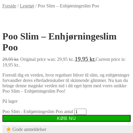
Forside
/
Legetøj
/
Poo Slim – Enhjørningeslim Poo
-33%
Poo Slim – Enhjørningeslim
Poo
19,95
kr.
29,95
kr.
Original price was: 29,95 kr..
Current price is:
19,95 kr..
Forestil dig en verden, hvor regnbuer bliver til slim, og enhjørninger
forvandler deres efterladenskaber til skinnende glimmer. Nu kan du
bringe denne magiske verden ind i dit eget hjem med vores unikke
Poo Slim – Enhjørningeslim Poo!
På lager
Poo Slim - Enhjørningeslim Poo antal
KØB NU
Gode anmeldelser