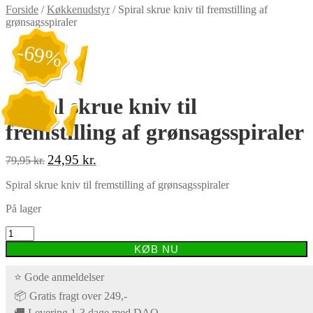
Forside
/
Køkkenudstyr
/
Spiral skrue kniv til fremstilling af
grønsagsspiraler
-69%
Spiral skrue kniv til
fremstilling af grønsagsspiraler
Original
Current
24,95
kr.
79,95
kr.
price
price
was:
is:
Spiral skrue kniv til fremstilling af grønsagsspiraler
79,95 kr..
24,95 kr..
På lager
Spiral
skrue
KØB NU
kniv
til
⭐ Gode anmeldelser
fremstilling
af
📦 Gratis fragt over 249,-
grønsagsspiraler
🚚 Levering 1-3 dage med DAO