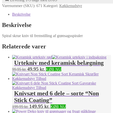
antal
Varenummer (SKU):
671
Kategori:
Køkkenudstyr
Beskrivelse
Beskrivelse
Spiral skrue kniv til fremstilling af grønsagsspiraler
Relaterede varer
Urtekniv med keramisk belægning
Original
Current
49,95
kr.
99,95
kr.
KØB NU
price
price
was:
is:
99,95 kr..
49,95 kr..
Knivsæt med 6 dele – sorte “Non
Stick Coating”
Original
Current
149,95
kr.
199,95
kr.
KØB NU
price
price