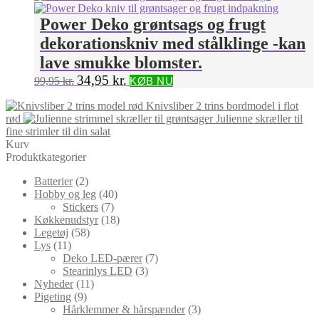
was:
is:
199,95 kr..
149,95 kr..
Power Deko grøntsags og frugt
dekorationskniv med stålklinge -kan
lave smukke blomster.
Original
Current
34,95
kr.
99,95
kr.
KØB NU
price
price
was:
is:
Knivsliber 2 trins bordmodel i flot
99,95 kr..
34,95 kr..
rød
Julienne skræller til
fine strimler til din salat
Kurv
Produktkategorier
Batterier
(2)
Hobby og leg
(40)
Stickers
(7)
Køkkenudstyr
(18)
Legetøj
(58)
Lys
(11)
Deko LED-pærer
(7)
Stearinlys LED
(3)
Nyheder
(11)
Pigeting
(9)
Hårklemmer & hårspænder
(3)