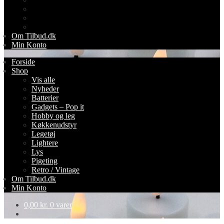
Lys
Pigeting
Retro / Vintage
Om Tilbud.dk
Min Konto
Forside
Shop
Vis alle
Nyheder
Batterier
Gadgets – Pop it
Hobby og leg
Køkkenudstyr
Legetøj
Lightere
Lys
Pigeting
Retro / Vintage
Om Tilbud.dk
Min Konto
0,00
kr.
0 varer