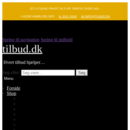
📦 1-3 DAGE FRAGT 34,5 KR. GRATIS OVER 249,-
⭐-GODE ANMELDELSER
📞 3011 0040
📧 INFO@TILBUD.DK
Spring til navigation
Spring til indhold
tilbud.dk
Hvert tilbud hjælper…
Søg efter:
Søg
Menu
Forside
Shop
Vis alle
Nyheder
Batterier
Gadgets – Pop it
Hobby og leg
Køkkenudstyr
Legetøj