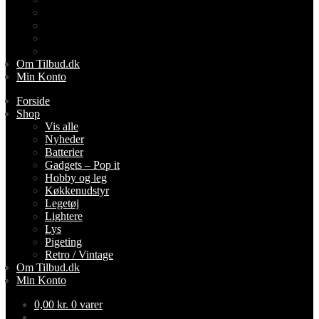
Lightere
Lys
Pigeting
Retro / Vintage
Om Tilbud.dk
Min Konto
Forside
Shop
Vis alle
Nyheder
Batterier
Gadgets – Pop it
Hobby og leg
Køkkenudstyr
Legetøj
Lightere
Lys
Pigeting
Retro / Vintage
Om Tilbud.dk
Min Konto
0,00
kr.
0 varer