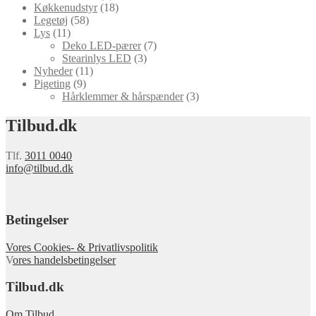
Køkkenudstyr
(18)
Legetøj
(58)
Lys
(11)
Deko LED-pærer
(7)
Stearinlys LED
(3)
Nyheder
(11)
Pigeting
(9)
Hårklemmer & hårspænder
(3)
Tilbud.dk
Tlf.
3011 0040
info@tilbud.dk
Betingelser
Vores Cookies- & Privatlivspolitik
V
ores handelsbetingelser
Tilbud.dk
Om Tilbud