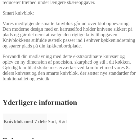
reducerer træthed under længere skæreopgaver.
Smart knivblok:
Vores medfølgende smarte knivblok går ud over blot opbevaring.
Den moderne design med en karruselfod holder knivene sikkert på
plads og gør det nemt at vælge den rigtige kniv til opgaven.
Knivblokkens stilfulde æstetik passer ind i enhver køkkenindretning
og sparer plads på din køkkenbordplade.
Forvandl din madlavning med dette ekstraordinære knivsæt og
oplev en ny dimension af præcision, skarphed og stil i dit køkken.
Gør dig klar til at skabe mesterværker ved komfuret med vores 8-
delers knivsæt og den smarte knivblok, der sætter nye standarder for
funktionalitet og æstetik.
Yderligere information
Knivblok med 7 dele
Sort, Rød