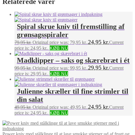
Relaterede varer
Spiral skrue kniv til fremstilling af
grønsagsspiraler
24,95
kr.
79,95
kr.
Original price was: 79,95 kr..
Current
price is: 24,95 kr..
KØB NU
Madklipper – saks og skærebræt i ét
29,95
kr.
99,95
kr.
Original price was: 99,95 kr..
Current
price is: 29,95 kr..
KØB NU
Julienne skræller til fine strimler til
din salat
24,95
kr.
49,95
kr.
Original price was: 49,95 kr..
Current
price is: 24,95 kr..
KØB NU
Power kniv med stålklinge til at lave smukke stjerner ud af frugt og