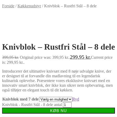
Forside
/
Køkkenudstyr
/
Knivblok – Rustfri Stål – 8 dele
-25%
Knivblok – Rustfri Stål – 8 dele
299,95
kr.
399,95
kr.
Original price was: 399,95 kr..
Current price
is: 299,95 kr..
Introducerer det ultimative knivsæt med 8 nøje udvalgte knive, der
er designet til at forvandle din madlavning til en legendarisk
kulinarisk oplevelse. Præsentere vores eksklusive knivsæt med en
innovativ smart knivblok, der ikke kun sikrer nem opbevaring, men
også tilføjer en elegant touch til dit køkken.
Knivblok med 7 dele
Ryd
Knivblok - Rustfri Stål - 8 dele antal
KØB NU