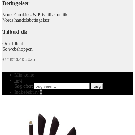
Betingelser
Vores Cookies- & Privatlivspolitik
V
ores handelsbetingelser
Tilbud.dk
Om Tilbud
Se webshoppen
© tilbud.dk 2026
.
Min konto
Søg
Søg efter:
Søg
Indkøbskurv
0