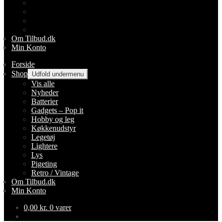
Lightere
Lys
Pigeting
Retro / Vintage
Om Tilbud.dk
Min Konto
Forside
Shop
Udfold undermenu
Vis alle
Nyheder
Batterier
Gadgets – Pop it
Hobby og leg
Køkkenudstyr
Legetøj
Lightere
Lys
Pigeting
Retro / Vintage
Om Tilbud.dk
Min Konto
0,00
kr.
0 varer