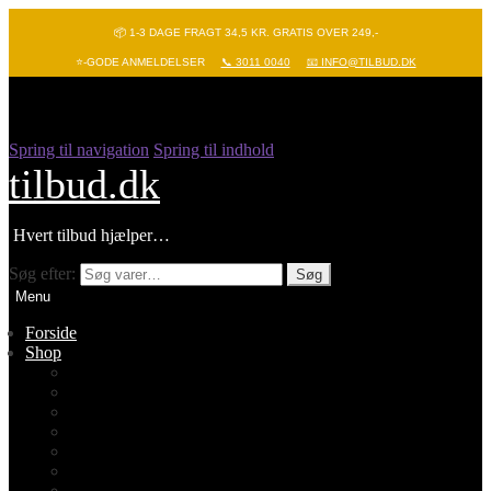
📦 1-3 DAGE FRAGT 34,5 KR. GRATIS OVER 249,-
⭐-GODE ANMELDELSER
📞 3011 0040
📧 INFO@TILBUD.DK
Spring til navigation
Spring til indhold
tilbud.dk
Hvert tilbud hjælper…
Søg efter:
Søg
Menu
Forside
Shop
Vis alle
Nyheder
Batterier
Gadgets – Pop it
Hobby og leg
Køkkenudstyr
Legetøj