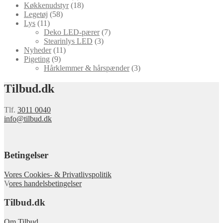
Køkkenudstyr
(18)
Legetøj
(58)
Lys
(11)
Deko LED-pærer
(7)
Stearinlys LED
(3)
Nyheder
(11)
Pigeting
(9)
Hårklemmer & hårspænder
(3)
Tilbud.dk
Tlf.
3011 0040
info@tilbud.dk
Betingelser
Vores Cookies- & Privatlivspolitik
V
ores handelsbetingelser
Tilbud.dk
Om Tilbud