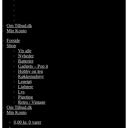
Lightere
Lys
Pigeting
Retro / Vintage
Om Tilbud.dk
Min Konto
Forside
Shop
Vis alle
Nyheder
Batterier
Gadgets – Pop it
Hobby og leg
Køkkenudstyr
Legetøj
Lightere
Lys
Pigeting
Retro / Vintage
Om Tilbud.dk
Min Konto
0,00
kr.
0 varer