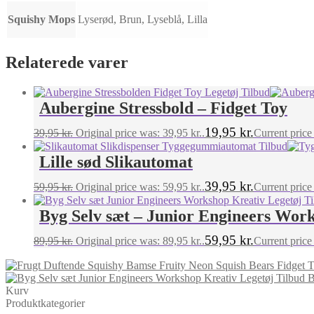
Squishy Mops
Lyserød, Brun, Lyseblå, Lilla
Relaterede varer
Aubergine Stressbold – Fidget Toy
19,95
kr.
39,95
kr.
Original price was: 39,95 kr..
Current price 
Lille sød Slikautomat
39,95
kr.
59,95
kr.
Original price was: 59,95 kr..
Current price 
Byg Selv sæt – Junior Engineers Wor
59,95
kr.
89,95
kr.
Original price was: 89,95 kr..
Current price 
B
Kurv
Produktkategorier