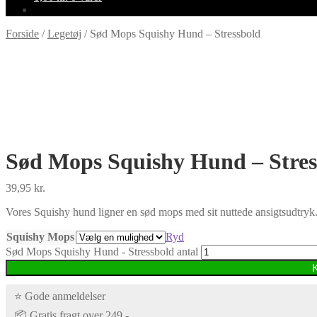
Forside
/
Legetøj
/
Sød Mops Squishy Hund – Stressbold
-100%
Sød Mops Squishy Hund – Stres
39,95
kr.
Vores Squishy hund ligner en sød mops med sit nuttede ansigtsudtryk.
Squishy Mops
Ryd
Sød Mops Squishy Hund - Stressbold antal
⭐ Gode anmeldelser
📦 Gratis fragt over 249,-