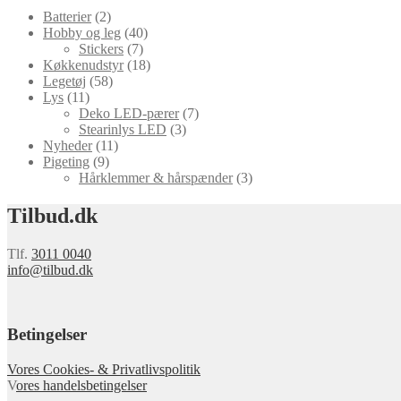
Batterier
(2)
Hobby og leg
(40)
Stickers
(7)
Køkkenudstyr
(18)
Legetøj
(58)
Lys
(11)
Deko LED-pærer
(7)
Stearinlys LED
(3)
Nyheder
(11)
Pigeting
(9)
Hårklemmer & hårspænder
(3)
Tilbud.dk
Tlf.
3011 0040
info@tilbud.dk
Betingelser
Vores Cookies- & Privatlivspolitik
V
ores handelsbetingelser