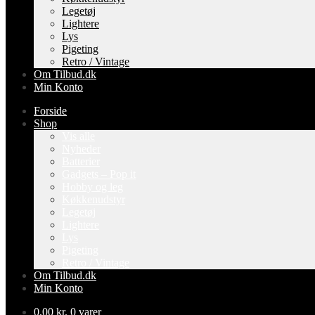
Legetøj
Lightere
Lys
Pigeting
Retro / Vintage
Om Tilbud.dk
Min Konto
Forside
Shop
Vis alle
Nyheder
Batterier
Gadgets – Pop it
Hobby og leg
Køkkenudstyr
Legetøj
Lightere
Lys
Pigeting
Retro / Vintage
Om Tilbud.dk
Min Konto
0,00
kr.
0 varer