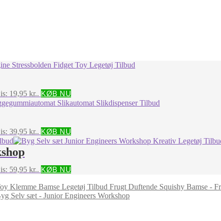
is: 19,95 kr..
KØB NU
is: 39,95 kr..
KØB NU
kshop
is: 59,95 kr..
KØB NU
Frugt Duftende Squishy Bamse - F
yg Selv sæt - Junior Engineers Workshop