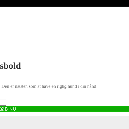
sbold
 Den er næsten som at have en rigtig hund i din hånd!
KØB NU