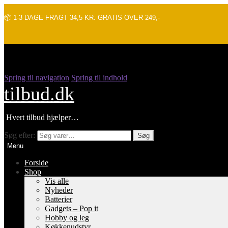
📦 1-3 DAGE FRAGT 34,5 KR. GRATIS OVER 249,-
Spring til navigation
Spring til indhold
tilbud.dk
Hvert tilbud hjælper…
Søg efter:
Søg
Menu
Forside
Shop
Vis alle
Nyheder
Batterier
Gadgets – Pop it
Hobby og leg
Køkkenudstyr