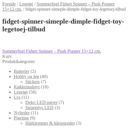
Forside
/
Legetøj
/
Sommerfugl Fidget Spinner – Push Popper
15×12 cm.
/
fidget-spinner-simeple-dimple-fidget-toy-legetoej-tilbud
fidget-spinner-simeple-dimple-fidget-toy-
legetoej-tilbud
Indlægsnavigation
Forrige
Sommerfugl Fidget Spinner – Push Popper 15×12 cm.
indlæg:
Kurv
Produktkategorier
Batterier
(2)
Hobby og leg
(40)
Stickers
(7)
Køkkenudstyr
(18)
Legetøj
(58)
Lys
(11)
Deko LED-pærer
(7)
Stearinlys LED
(3)
Nyheder
(11)
Pigeting
(9)
Hårklemmer & hårspænder
(3)