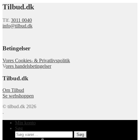
Tilbud.dk
Tlf.
3011 0040
info@tilbud.dk
Betingelser
Vores Cookies- & Privatlivspolitik
V
ores handelsbetingelser
Tilbud.dk
Om Tilbud
Se webshoppen
© tilbud.dk 2026
.
Min konto
Søg
Søg
Søg
efter: