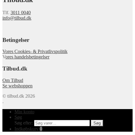
Tlf.
3011 0040
info@tilbud.dk
Betingelser
Vores Cookies- & Privatlivspolitik
V
ores handelsbetingelser
Tilbud.dk
Om Tilbud
Se webshoppen
© tilbud.dk 2026
.
Min konto
Søg
Søg efter:
Søg
Indkøbskurv
0