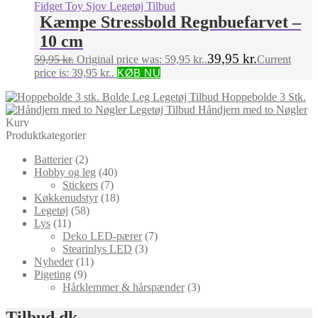
Kæmpe Stressbold Regnbuefarvet –
10 cm
39,95
kr.
59,95
kr.
Original price was: 59,95 kr..
Current
price is: 39,95 kr..
KØB NU
Hoppebolde 3 Stk.
Håndjern med to Nøgler
Kurv
Produktkategorier
Batterier
(2)
Hobby og leg
(40)
Stickers
(7)
Køkkenudstyr
(18)
Legetøj
(58)
Lys
(11)
Deko LED-pærer
(7)
Stearinlys LED
(3)
Nyheder
(11)
Pigeting
(9)
Hårklemmer & hårspænder
(3)
Tilbud.dk