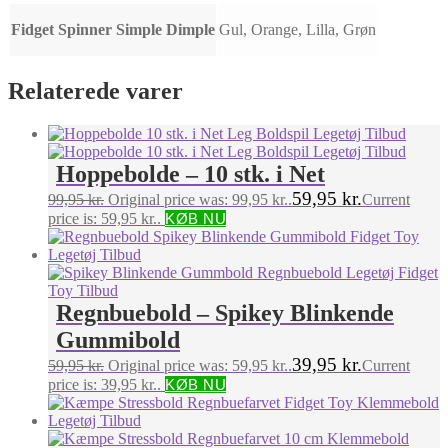
Fidget Spinner Simple Dimple
Gul, Orange, Lilla, Grøn
Relaterede varer
Hoppebolde – 10 stk. i Net
59,95
kr.
99,95
kr.
Original price was: 99,95 kr..
Current
price is: 59,95 kr..
KØB NU
Regnbuebold – Spikey Blinkende
Gummibold
39,95
kr.
59,95
kr.
Original price was: 59,95 kr..
Current
price is: 39,95 kr..
KØB NU