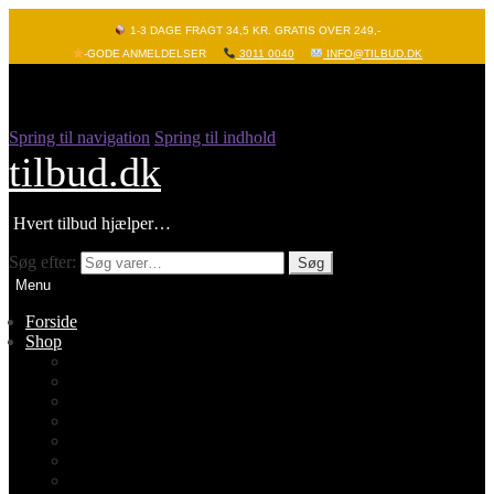
1-3 DAGE FRAGT 34,5 KR. GRATIS OVER 249,-
-GODE ANMELDELSER
3011 0040
INFO@TILBUD.DK
Spring til navigation
Spring til indhold
tilbud.dk
Hvert tilbud hjælper…
Søg efter:
Søg
Menu
Forside
Shop
Vis alle
Nyheder
Batterier
Gadgets – Pop it
Hobby og leg
Køkkenudstyr
Legetøj