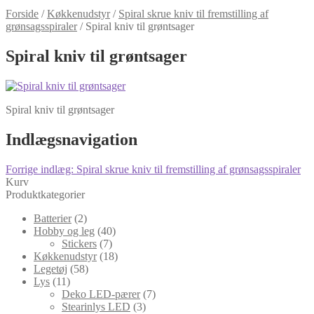
Forside
/
Køkkenudstyr
/
Spiral skrue kniv til fremstilling af
grønsagsspiraler
/
Spiral kniv til grøntsager
Spiral kniv til grøntsager
Spiral kniv til grøntsager
Indlægsnavigation
Forrige indlæg:
Spiral skrue kniv til fremstilling af grønsagsspiraler
Kurv
Produktkategorier
Batterier
(2)
Hobby og leg
(40)
Stickers
(7)
Køkkenudstyr
(18)
Legetøj
(58)
Lys
(11)
Deko LED-pærer
(7)
Stearinlys LED
(3)