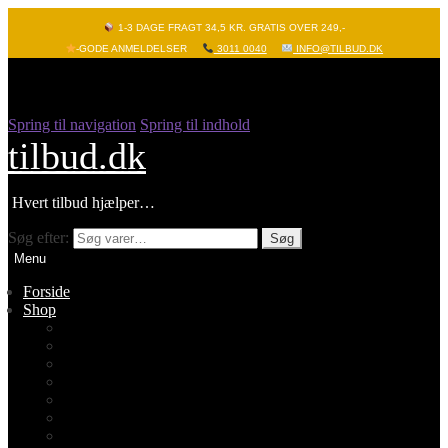
1-3 DAGE FRAGT 34,5 KR. GRATIS OVER 249,-
-GODE ANMELDELSER
3011 0040
INFO@TILBUD.DK
Spring til navigation
Spring til indhold
tilbud.dk
Hvert tilbud hjælper…
Søg efter:
Søg
Menu
Forside
Shop
Vis alle
Nyheder
Batterier
Gadgets – Pop it
Hobby og leg
Køkkenudstyr
Legetøj