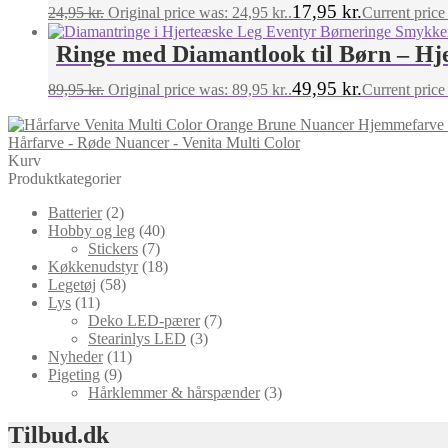
17,95
kr.
24,95
kr.
Original price was: 24,95 kr..
Current price 
Ringe med Diamantlook til Børn – Hj
49,95
kr.
89,95
kr.
Original price was: 89,95 kr..
Current price 
Hårfarve - Røde Nuancer - Venita Multi Color
Kurv
Produktkategorier
Batterier
(2)
Hobby og leg
(40)
Stickers
(7)
Køkkenudstyr
(18)
Legetøj
(58)
Lys
(11)
Deko LED-pærer
(7)
Stearinlys LED
(3)
Nyheder
(11)
Pigeting
(9)
Hårklemmer & hårspænder
(3)
Tilbud.dk