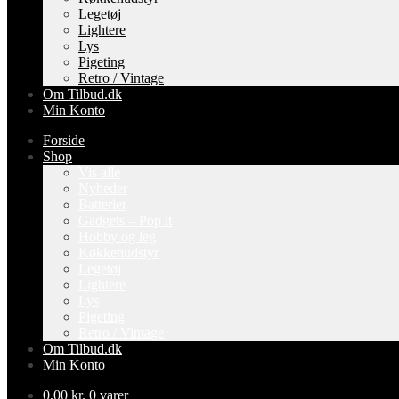
Legetøj
Lightere
Lys
Pigeting
Retro / Vintage
Om Tilbud.dk
Min Konto
Forside
Shop
Vis alle
Nyheder
Batterier
Gadgets – Pop it
Hobby og leg
Køkkenudstyr
Legetøj
Lightere
Lys
Pigeting
Retro / Vintage
Om Tilbud.dk
Min Konto
0,00
kr.
0 varer