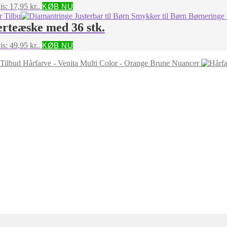
is: 17,95 kr..
KØB NU
erteæske med 36 stk.
is: 49,95 kr..
KØB NU
Hårfarve - Venita Multi Color - Orange Brune Nuancer