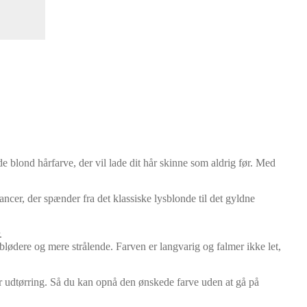
e blond hårfarve, der vil lade dit hår skinne som aldrig før. Med
ncer, der spænder fra det klassiske lysblonde til det gyldne
.
lødere og mere strålende. Farven er langvarig og falmer ikke let,
er udtørring. Så du kan opnå den ønskede farve uden at gå på