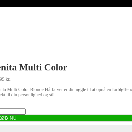
nita Multi Color
95 kr..
ita Multi Color Blonde Hårfarver er din nøgle til at opnå en forbløffend
t til din personlighed og stil.
KØB NU