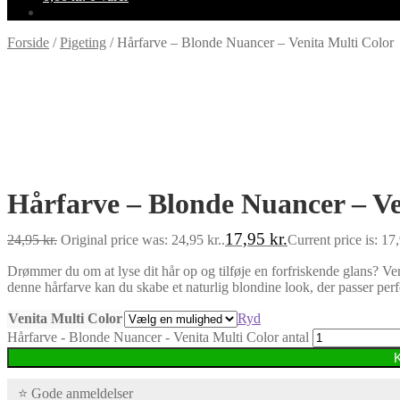
Forside
/
Pigeting
/
Hårfarve – Blonde Nuancer – Venita Multi Color
-28%
Hårfarve – Blonde Nuancer – Ve
17,95
kr.
24,95
kr.
Original price was: 24,95 kr..
Current price is: 17,
Drømmer du om at lyse dit hår op og tilføje en forfriskende glans? Ven
denne hårfarve kan du skabe et naturlig blondine look, der passer perfek
Venita Multi Color
Ryd
Hårfarve - Blonde Nuancer - Venita Multi Color antal
⭐ Gode anmeldelser