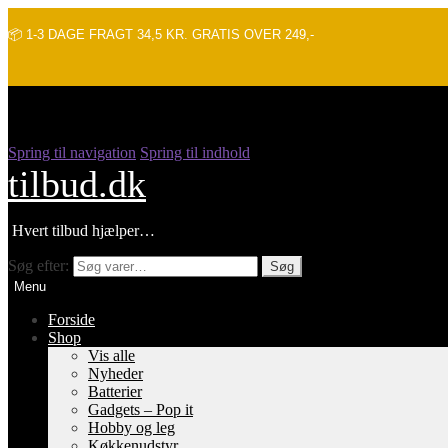
📦 1-3 DAGE FRAGT 34,5 KR. GRATIS OVER 249,-
Spring til navigation
Spring til indhold
tilbud.dk
Hvert tilbud hjælper…
Søg efter:
Søg
Menu
Forside
Shop
Vis alle
Nyheder
Batterier
Gadgets – Pop it
Hobby og leg
Køkkenudstyr