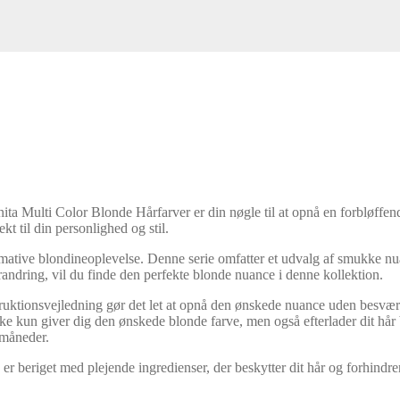
ita Multi Color Blonde Hårfarver er din nøgle til at opnå en forbløffend
t til din personlighed og stil.
imative blondineoplevelse. Denne serie omfatter et udvalg af smukke nua
andring, vil du finde den perfekte blonde nuance i denne kollektion.
ktionsvejledning gør det let at opnå den ønskede nuance uden besvær
e kun giver dig den ønskede blonde farve, men også efterlader dit hår b
 måneder.
r beriget med plejende ingredienser, der beskytter dit hår og forhindr