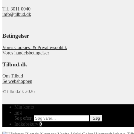
Tlf.
3011 0040
info@tilbud.dk
Betingelser
Vores Cookies- & Privatlivspolitik
V
ores handelsbetingelser
Tilbud.dk
Om Tilbud
Se webshoppen
© tilbud.dk 2026
.
Min konto
Søg
Søg efter:
Søg
Indkøbskurv
0