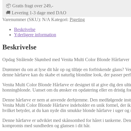
📦 Gratis fragt over 249,-
🚚 Levering 1-3 dage med DAO
Varenummer (SKU):
N/A
Kategori:
Pigeting
Beskrivelse
Yderligere information
Beskrivelse
Opdag Strålende Skønhed med Venita Multi Color Blonde Hårfarver
Drømmer du om at lyse dit hår op og tilføje en forfriskende glans? Ven
denne hårfarve kan du skabe et naturlig blondine look, der passer perfek
Venita Multi Color Blonde Hårfarve er designet til at give dig den ult
honningblonde. Uanset om du ønsker en opdatering eller en dristig for
Denne hårfarve er nem at anvende derhjemme. Den medfølgende instru
Venita Multi Color Blonde Hårfarve indeholder en unik formel, der ikk
hvilket betyder, at du kan nyde din smukke blonde hårfarve i uger og
Denne hårfarve er udviklet med skånsomhed for håret i tankerne. Den e
kompromis med sundheden og glansen i dit hår.