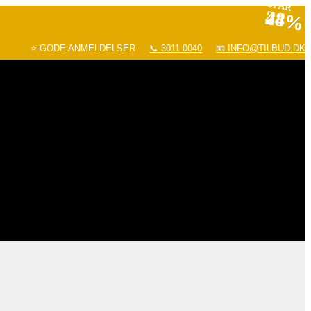
SPAR
SPAR
SPAR
28%
28%
44%
⭐-GODE ANMELDELSER
📞 3011 0040
📧 INFO@TILBUD.DK