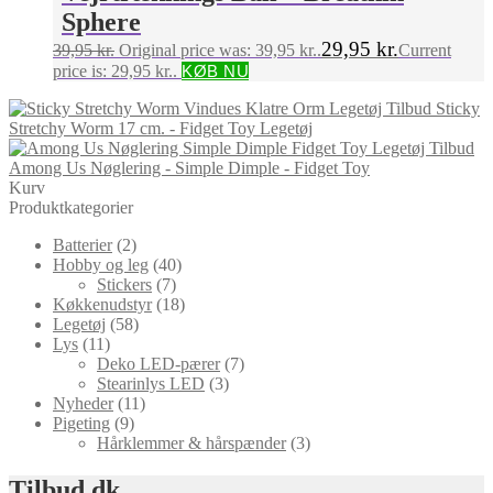
Sphere
29,95
kr.
39,95
kr.
Original price was: 39,95 kr..
Current
price is: 29,95 kr..
KØB NU
Sticky
Stretchy Worm 17 cm. - Fidget Toy Legetøj
Among Us Nøglering - Simple Dimple - Fidget Toy
Kurv
Produktkategorier
Batterier
(2)
Hobby og leg
(40)
Stickers
(7)
Køkkenudstyr
(18)
Legetøj
(58)
Lys
(11)
Deko LED-pærer
(7)
Stearinlys LED
(3)
Nyheder
(11)
Pigeting
(9)
Hårklemmer & hårspænder
(3)
Tilbud.dk