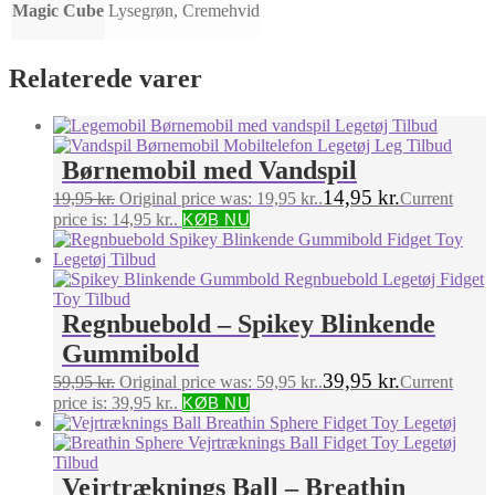
Magic Cube
Lysegrøn, Cremehvid
Relaterede varer
Børnemobil med Vandspil
14,95
kr.
19,95
kr.
Original price was: 19,95 kr..
Current
price is: 14,95 kr..
KØB NU
Regnbuebold – Spikey Blinkende
Gummibold
39,95
kr.
59,95
kr.
Original price was: 59,95 kr..
Current
price is: 39,95 kr..
KØB NU
Vejrtræknings Ball – Breathin