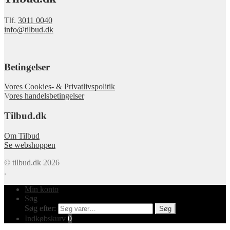
Tlf.
3011 0040
info@tilbud.dk
Betingelser
Vores Cookies- & Privatlivspolitik
V
ores handelsbetingelser
Tilbud.dk
Om Tilbud
Se webshoppen
© tilbud.dk 2026
.
Min konto
Søg
Søg efter:
Søg
Indkøbskurv
0