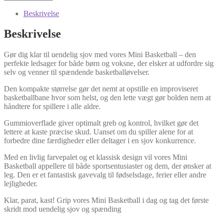
Beskrivelse
Beskrivelse
Gør dig klar til uendelig sjov med vores Mini Basketball – den
perfekte ledsager for både børn og voksne, der elsker at udfordre sig
selv og venner til spændende basketballøvelser.
Den kompakte størrelse gør det nemt at opstille en improviseret
basketballbane hvor som helst, og den lette vægt gør bolden nem at
håndtere for spillere i alle aldre.
Gummioverflade giver optimalt greb og kontrol, hvilket gør det
lettere at kaste præcise skud. Uanset om du spiller alene for at
forbedre dine færdigheder eller deltager i en sjov konkurrence.
Med en livlig farvepalet og et klassisk design vil vores Mini
Basketball appellere til både sportsentusiaster og dem, der ønsker at
leg. Den er et fantastisk gavevalg til fødselsdage, ferier eller andre
lejligheder.
Klar, parat, kast! Grip vores Mini Basketball i dag og tag det første
skridt mod uendelig sjov og spænding