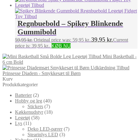
Regnbuebold – Spikey Blinkende
Gummibold
39,95
kr.
59,95
kr.
Original price was: 59,95 kr..
Current
price is: 39,95 kr..
KØB NU
Mini Basketball -
6 cm Bold
Prinsesse Diadem - Smykkesæt til Børn
Kurv
Produktkategorier
Batterier
(2)
Hobby og leg
(40)
Stickers
(7)
Køkkenudstyr
(18)
Legetøj
(58)
Lys
(11)
Deko LED-pærer
(7)
Stearinlys LED
(3)