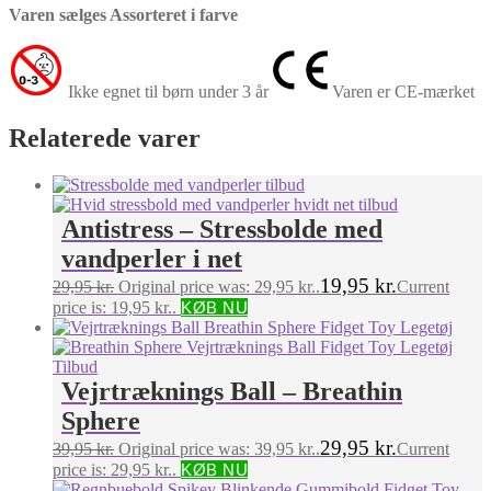
Varen sælges Assorteret i farve
Ikke egnet til børn under 3 år
Varen er CE-mærket
Relaterede varer
Antistress – Stressbolde med
vandperler i net
19,95
kr.
29,95
kr.
Original price was: 29,95 kr..
Current
price is: 19,95 kr..
KØB NU
Vejrtræknings Ball – Breathin
Sphere
29,95
kr.
39,95
kr.
Original price was: 39,95 kr..
Current
price is: 29,95 kr..
KØB NU