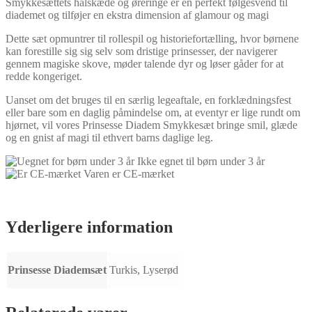
Smykkesættets halskæde og øreringe er en perfekt følgesvend til
diademet og tilføjer en ekstra dimension af glamour og magi
Dette sæt opmuntrer til rollespil og historiefortælling, hvor børnene
kan forestille sig sig selv som dristige prinsesser, der navigerer
gennem magiske skove, møder talende dyr og løser gåder for at
redde kongeriget.
Uanset om det bruges til en særlig legeaftale, en forklædningsfest
eller bare som en daglig påmindelse om, at eventyr er lige rundt om
hjørnet, vil vores Prinsesse Diadem Smykkesæt bringe smil, glæde
og en gnist af magi til ethvert barns daglige leg.
Ikke egnet til børn under 3 år
Varen er CE-mærket
Yderligere information
Prinsesse Diademsæt
Turkis, Lyserød