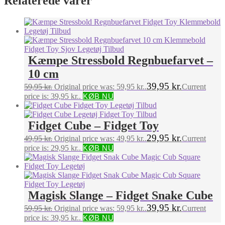
Relaterede varer
Kæmpe Stressbold Regnbuefarvet –
10 cm
39,95
kr.
59,95
kr.
Original price was: 59,95 kr..
Current
price is: 39,95 kr..
KØB NU
Fidget Cube – Fidget Toy
29,95
kr.
49,95
kr.
Original price was: 49,95 kr..
Current
price is: 29,95 kr..
KØB NU
Magisk Slange – Fidget Snake Cube
39,95
kr.
59,95
kr.
Original price was: 59,95 kr..
Current
price is: 39,95 kr..
KØB NU