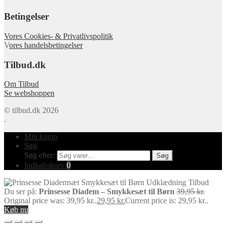
Betingelser
Vores Cookies- & Privatlivspolitik
V
ores handelsbetingelser
Tilbud.dk
Om Tilbud
Se webshoppen
© tilbud.dk 2026
.
Min konto
Søg
Søg efter:
Søg
Indkøbskurv
0
Du ser på:
Prinsesse Diadem – Smykkesæt til Børn
39,95
kr.
Original price was: 39,95 kr..
29,95
kr.
Current price is: 29,95 kr..
Køb nu