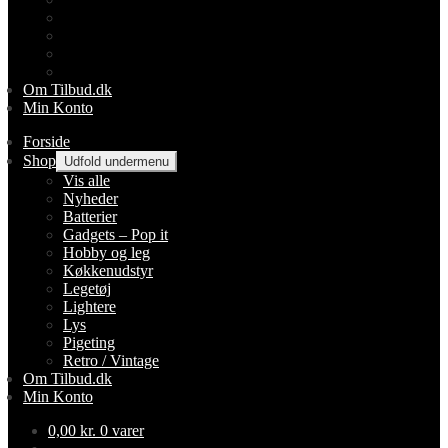
Lightere
Lys
Pigeting
Retro / Vintage
Om Tilbud.dk
Min Konto
Forside
Shop
Udfold undermenu
Vis alle
Nyheder
Batterier
Gadgets – Pop it
Hobby og leg
Køkkenudstyr
Legetøj
Lightere
Lys
Pigeting
Retro / Vintage
Om Tilbud.dk
Min Konto
0,00
kr.
0 varer