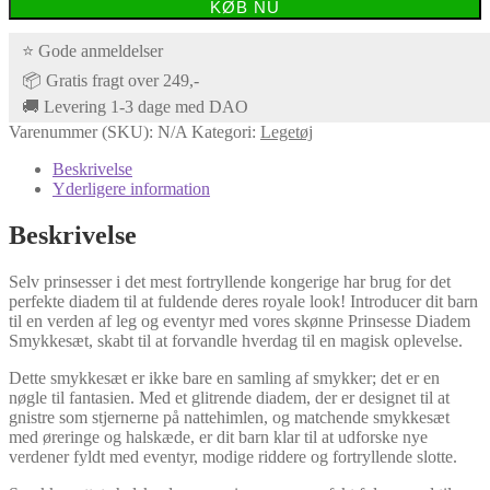
KØB NU
⭐ Gode anmeldelser
📦 Gratis fragt over 249,-
🚚 Levering 1-3 dage med DAO
Varenummer (SKU):
N/A
Kategori:
Legetøj
Beskrivelse
Yderligere information
Beskrivelse
Selv prinsesser i det mest fortryllende kongerige har brug for det
perfekte diadem til at fuldende deres royale look! Introducer dit barn
til en verden af leg og eventyr med vores skønne Prinsesse Diadem
Smykkesæt, skabt til at forvandle hverdag til en magisk oplevelse.
Dette smykkesæt er ikke bare en samling af smykker; det er en
nøgle til fantasien. Med et glitrende diadem, der er designet til at
gnistre som stjernerne på nattehimlen, og matchende smykkesæt
med øreringe og halskæde, er dit barn klar til at udforske nye
verdener fyldt med eventyr, modige riddere og fortryllende slotte.