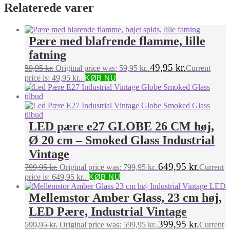
Relaterede varer
Pære med blafrende flamme, lille
fatning
49,95
kr.
59,95
kr.
Original price was: 59,95 kr..
Current
price is: 49,95 kr..
KØB NU
LED pære e27 GLOBE 26 CM høj,
Ø 20 cm – Smoked Glass Industrial
Vintage
649,95
kr.
799,95
kr.
Original price was: 799,95 kr..
Current
price is: 649,95 kr..
KØB NU
Mellemstor Amber Glass, 23 cm høj,
LED Pære, Industrial Vintage
399,95
kr.
599,95
kr.
Original price was: 599,95 kr..
Current