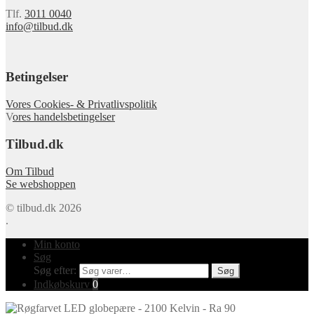
Tlf.
3011 0040
info@tilbud.dk
Betingelser
Vores Cookies- & Privatlivspolitik
V
ores handelsbetingelser
Tilbud.dk
Om Tilbud
Se webshoppen
© tilbud.dk 2026
.
Min konto
Søg
Søg efter:
Søg
Indkøbskurv
0