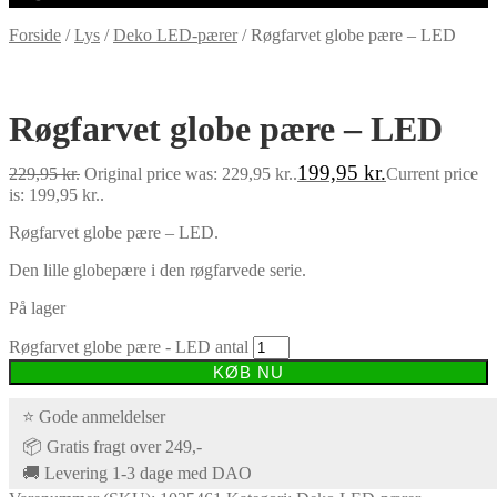
Forside
/
Lys
/
Deko LED-pærer
/
Røgfarvet globe pære – LED
-13%
Røgfarvet globe pære – LED
199,95
kr.
229,95
kr.
Original price was: 229,95 kr..
Current price
is: 199,95 kr..
Røgfarvet globe pære – LED.
Den lille globepære i den røgfarvede serie.
På lager
Røgfarvet globe pære - LED antal
KØB NU
⭐ Gode anmeldelser
📦 Gratis fragt over 249,-
🚚 Levering 1-3 dage med DAO