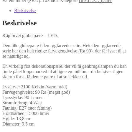
Varenummer (SKU):
1035461
Kategori:
Deko LED-pærer
Beskrivelse
Beskrivelse
Røgfarvet globe pære – LED.
Den lille globepære i den røgfarvede serie. Hele den røgfarvede
serie har den helt rigtige farvegengivelse (Ra 90), der får lyset til at
se naturligt ud.
En virkelig flot dekorationspære, der vil få genbrugslampen du kan
finde på et loppemarked til at ligne en million – du behøver ingen
skærm for at få denne pære til at se lækker ud.
Lysfarve: 2100 Kelvin (varm hvid)
Farvegengivelse: 90 Ra (meget god)
Lyssstyrke: 90 Lumen
Strømforbrug: 4 Watt
Fatning: E27 (stor fatning)
Holdbarhed: 15000 timer
Højde: 13,8 cm
Diameter: 9,5 cm