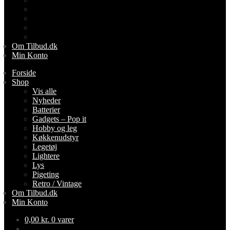
Lightere
Lys
Pigeting
Retro / Vintage
Om Tilbud.dk
Min Konto
Forside
Shop
Vis alle
Nyheder
Batterier
Gadgets – Pop it
Hobby og leg
Køkkenudstyr
Legetøj
Lightere
Lys
Pigeting
Retro / Vintage
Om Tilbud.dk
Min Konto
0,00
kr.
0 varer