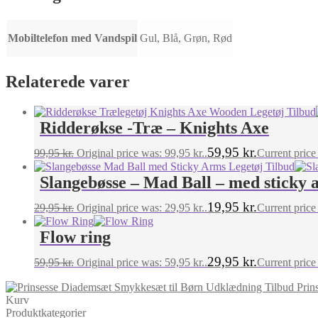
Mobiltelefon med Vandspil
Gul, Blå, Grøn, Rød
Relaterede varer
Ridderøkse -Træ – Knights Axe
59,95
kr.
99,95
kr.
Original price was: 99,95 kr..
Current price 
Slangebøsse – Mad Ball – med sticky 
19,95
kr.
29,95
kr.
Original price was: 29,95 kr..
Current price 
Flow ring
29,95
kr.
59,95
kr.
Original price was: 59,95 kr..
Current price 
Prin
Kurv
Produktkategorier