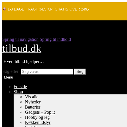
1-3 DAGE FRAGT 34,5 KR. GRATIS OVER 249,-
Spring til navigation
Spring til indhold
tilbud.dk
Hvert tilbud hjælper…
Søg efter:
Søg
Menu
Forside
Shop
Vis alle
Nyheder
Batterier
Gadgets – Pop it
Hobby og leg
Køkkenudstyr