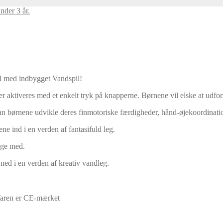
nder 3 år.
l med indbygget Vandspil!
aktiveres med et enkelt tryk på knapperne. Børnene vil elske at udfors
kan børnene udvikle deres finmotoriske færdigheder, hånd-øjekoordinati
e ind i en verden af fantasifuld leg.
ølge med.
ned i en verden af kreativ vandleg.
aren er CE-mærket