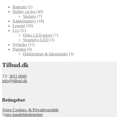
Batterier
(2)
Hobby og leg
(40)
Stickers
(7)
Køkkenudstyr
(18)
Legetøj
(58)
Lys
(11)
Deko LED-pærer
(7)
Stearinlys LED
(3)
Nyheder
(11)
Pigeting
(9)
Hårklemmer & hårspænder
(3)
Tilbud.dk
Tlf.
3011 0040
info@tilbud.dk
Betingelser
Vores Cookies- & Privatlivspolitik
V
ores handelsbetingelser