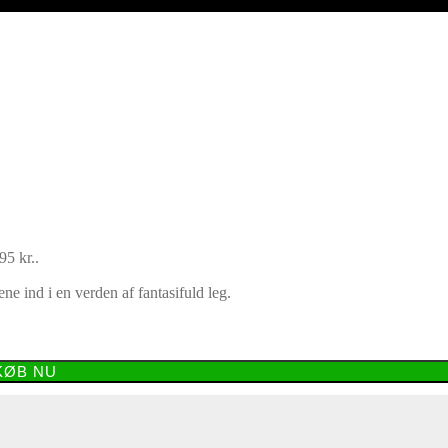
95 kr..
e ind i en verden af fantasifuld leg.
KØB NU