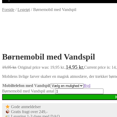
Forside
/
Legetøj
/
Børnemobil med Vandspil
-25%
Børnemobil med Vandspil
14,95
kr.
19,95
kr.
Original price was: 19,95 kr..
Current price is: 14,
Mobilens livlige farver skaber en magisk atmosfære, der trækker børnen
Mobiltelefon med Vandspil
Ryd
Børnemobil med Vandspil antal
Gode anmeldelser
Gratis fragt over 249,-
Levering 1-3 dage med DAO