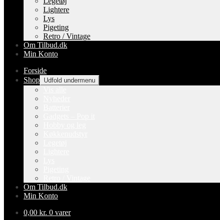
Legetøj
Lightere
Lys
Pigeting
Retro / Vintage
Om Tilbud.dk
Min Konto
Forside
Shop
Udfold undermenu
Vis alle
Nyheder
Batterier
Gadgets – Pop it
Hobby og leg
Køkkenudstyr
Legetøj
Lightere
Lys
Pigeting
Retro / Vintage
Om Tilbud.dk
Min Konto
0,00
kr.
0 varer