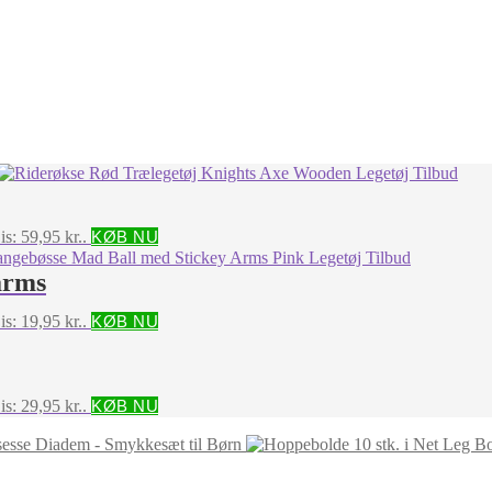
is: 59,95 kr..
KØB NU
arms
is: 19,95 kr..
KØB NU
is: 29,95 kr..
KØB NU
sesse Diadem - Smykkesæt til Børn